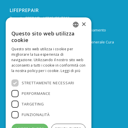
LIFEPREPAIR
Progetto PREPAIR – LIFE15 IPE IT013
×
Durata: Febbraio 2017 – Dicembre 2024
Budget: 16.805.939 € di cui 9.974.624 di co-finanziamento
Questo sito web utilizza
ITALIAN
europeo
cookie
Capofila: Regione Emilia-Romagna, Direzione Generale Cura
ENGLISH
del territorio e dell’ambiente
Questo sito web utilizza i cookie per
migliorare la tua esperienza di
navigazione. Utilizzando il nostro sito web
acconsenti a tutti i cookie in conformità con
la nostra policy per i cookie.
Leggi di più
FINANZIATO DA
STRETTAMENTE NECESSARI
PERFORMANCE
TARGETING
FUNZIONALITÀ