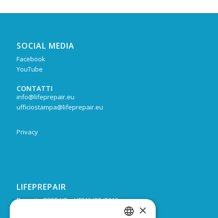
SOCIAL MEDIA
Facebook
YouTube
CONTATTI
info@lifeprepair.eu
ufficiostampa@lifeprepair.eu
Privacy
LIFEPREPAIR
Progetto PREPAIR – LIFE15 IPE IT013
×
Durata: Febbraio 2017 – Dicembre 2024