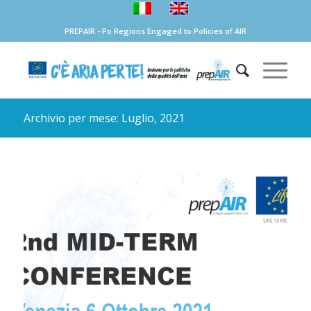
PREPAIR - Po Regions Engaged to Policies of AIR
Archivio per mese: Luglio, 2021