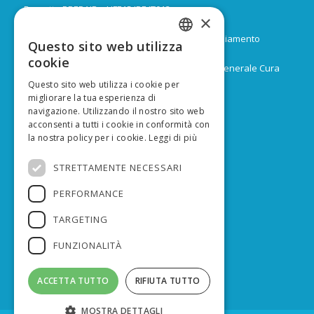
Progetto PREPAIR – LIFE15 IPE IT013
×
Durata: Febbraio 2017 – Dicembre 2024
Budget: 16.805.939 € di cui 9.974.624 di co-finanziamento
Questo sito web utilizza
ITALIAN
europeo
cookie
Capofila: Regione Emilia-Romagna, Direzione Generale Cura
ENGLISH
del territorio e dell’ambiente
Questo sito web utilizza i cookie per
migliorare la tua esperienza di
navigazione. Utilizzando il nostro sito web
acconsenti a tutti i cookie in conformità con
la nostra policy per i cookie.
Leggi di più
FINANZIATO DA
STRETTAMENTE NECESSARI
PERFORMANCE
TARGETING
FUNZIONALITÀ
ACCETTA TUTTO
RIFIUTA TUTTO
MOSTRA DETTAGLI