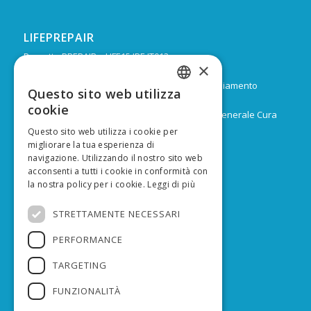
LIFEPREPAIR
Progetto PREPAIR – LIFE15 IPE IT013
×
Durata: Febbraio 2017 – Dicembre 2024
Budget: 16.805.939 € di cui 9.974.624 di co-finanziamento
Questo sito web utilizza
ITALIAN
europeo
cookie
Capofila: Regione Emilia-Romagna, Direzione Generale Cura
ENGLISH
del territorio e dell’ambiente
Questo sito web utilizza i cookie per
migliorare la tua esperienza di
navigazione. Utilizzando il nostro sito web
acconsenti a tutti i cookie in conformità con
la nostra policy per i cookie.
Leggi di più
FINANZIATO DA
STRETTAMENTE NECESSARI
PERFORMANCE
TARGETING
FUNZIONALITÀ