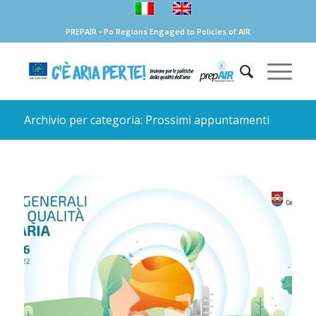
PREPAIR - Po Regions Engaged to Policies of AIR
Archivio per categoria: Prossimi appuntamenti