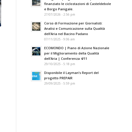
finanziato le ciclostazioni di Casteldebole
e Borgo Panigale.
27/07/2026 - 2:56 pm
Corso di Formazione per Giornalisti:
Analisi e Comunicazione sulla Qualità
dell’Aria nel Bacino Padano
07/11/2025 - 9:06 am
ECOMONDO | Piano di Azione Nazionale
per il Miglioramento della Qualità
dell’Aria | Conferenza 4/11
29/10/2025 - 5:18 pm
Disponibile il Layman’s Report del
progetto PREPAIR
29/09/2025 - 5:59 pm