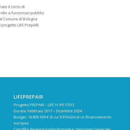
ato il corso di
olto a funzionari pubblici
al Comune di Bologna
l progetto LIFE PrepAIR
LIFEPREPAIR
Progetto PREPAIR – LIFE15 IPE IT013
Durata: Febbraio 2017 – Dicembre 2024
Budget: 16.805.939 € di cui 9.974.624 di co-finanziamento
europeo
Capofila: Regione Emilia-Romagna, Direzione Generale