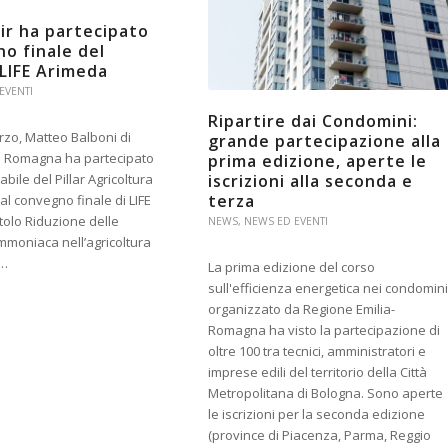
air ha partecipato
no finale del
LIFE Arimeda
EVENTI
Ripartire dai Condomini:
rzo, Matteo Balboni di
grande partecipazione alla
a Romagna ha partecipato
prima edizione, aperte le
iscrizioni alla seconda e
ile del Pillar Agricoltura
terza
 al convegno finale di LIFE
tolo Riduzione delle
NEWS
,
NEWS ED EVENTI
mmoniaca nell’agricoltura
a…
La prima edizione del corso
sull'efficienza energetica nei condomini
organizzato da Regione Emilia-
Romagna ha visto la partecipazione di
oltre 100 tra tecnici, amministratori e
imprese edili del territorio della Città
Metropolitana di Bologna. Sono aperte
le iscrizioni per la seconda edizione
(province di Piacenza, Parma, Reggio