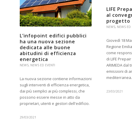
LIFE Prep
al conveg
progetto 
NEWS
,
NEWS ED 
L’infopoint edifici pubblici
Giovedì 18 Ma
ha una nuova sezione
Regione Emili
dedicata alle buone
abitudini di efficienza
come responsab
energetica
di LIFE Prepair
ARIMEDA dal ti
NEWS
,
NEWS ED EVENTI
emissioni di a
mediterrane
La nuova sezione contiene informazioni
sugli interventi di efficienza energetica,
dai più semplici ai più complessi, che
23/03/2021
possono essere messe in atto da
proprietari, utenti e gestori dell'edificio.
29/03/2021