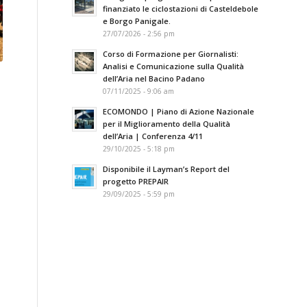
finanziato le ciclostazioni di Casteldebole
e Borgo Panigale.
27/07/2026 - 2:56 pm
Corso di Formazione per Giornalisti:
Analisi e Comunicazione sulla Qualità
dell’Aria nel Bacino Padano
07/11/2025 - 9:06 am
ECOMONDO | Piano di Azione Nazionale
per il Miglioramento della Qualità
dell’Aria | Conferenza 4/11
29/10/2025 - 5:18 pm
Disponibile il Layman’s Report del
progetto PREPAIR
29/09/2025 - 5:59 pm