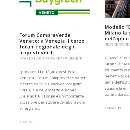
Modello “
Milano la
Forum CompraVerde
dell’appli
Veneto: a Venezia il terzo
NEWS ED EVENTI
forum regionale degli
acquisti verdi
Giovedì 30 ma
NEWS ED EVENTI
,
PROSSIMI APPUNTAMENTI
Milano il "BAT
strumento di 
I prossimi 11 e 12 giugno si terrà a
nell'ambito de
Venezia il Forum CompraVerde Veneto,
tema dell'agri
inserito tra le iniziative del progetto
stimare le em
PREPAIR e del progetto europeo
partire dai da
Creiamo PA. Il Forum è un’importante
occasione per attivare collaborazioni,
sinergie e…
27/05/2019
31/05/2019