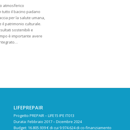
o atmosferico
 tutto il bacino padano
accia per la salute umana,
e il patrimonio culturale.
sultati sostenibili e
tempo è importante avere
integrato…
LIFEPREPAIR
Progetto PREPAIR – LIFE15 IPE IT013
Durata: Febbraio 2017 – Dicembre 2024
Budget: 16.805.939 € di cui 9.974.624 di co-finanziamento