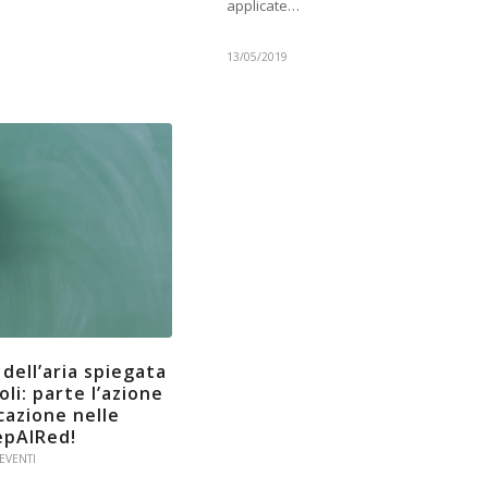
applicate…
13/05/2019
 dell’aria spiegata
coli: parte l’azione
cazione nelle
epAIRed!
EVENTI