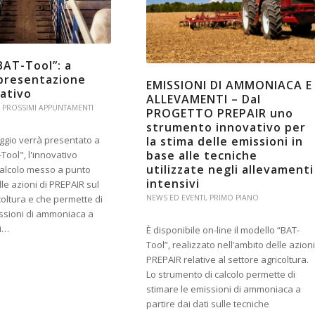
BAT-Tool”: a
 presentazione
EMISSIONI DI AMMONIACA E
cativo
ALLEVAMENTI – Dal
,
PROSSIMI APPUNTAMENTI
PROGETTO PREPAIR uno
strumento innovativo per
la stima delle emissioni in
ggio verrà presentato a
base alle tecniche
-Tool", l'innovativo
utilizzate negli allevamenti
calcolo messo a punto
intensivi
lle azioni di PREPAIR sul
NEWS ED EVENTI
,
PRIMO PIANO
coltura e che permette di
issioni di ammoniaca a
ti…
È disponibile on-line il modello “BAT-
Tool”, realizzato nell’ambito delle azioni
PREPAIR relative al settore agricoltura.
Lo strumento di calcolo permette di
stimare le emissioni di ammoniaca a
partire dai dati sulle tecniche