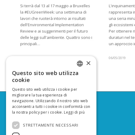
Si terrà dal 13 al 17 maggio a Bruxelles
L'inquinament
la #EUGreenWeek: una settimana di
rappresenta in
lavori che ruoterà intorno ai risultati
una seria min
dell'Environmental Implementation
gli ecosistemi 
Review e ai suggerimenti per il futuro
Per ottenere ri
delle leggi sull'ambiente. Quattro sono i
duraturi nel 
principali…
un approccio 
08/05/2019
06/05/2019
×
Questo sito web utilizza
ITALIAN
cookie
ENGLISH
Questo sito web utilizza i cookie per
migliorare la tua esperienza di
navigazione. Utilizzando il nostro sito web
acconsenti a tutti i cookie in conformità con
SOCIAL MEDIA
la nostra policy per i cookie.
Leggi di più
Facebook
STRETTAMENTE NECESSARI
YouTube