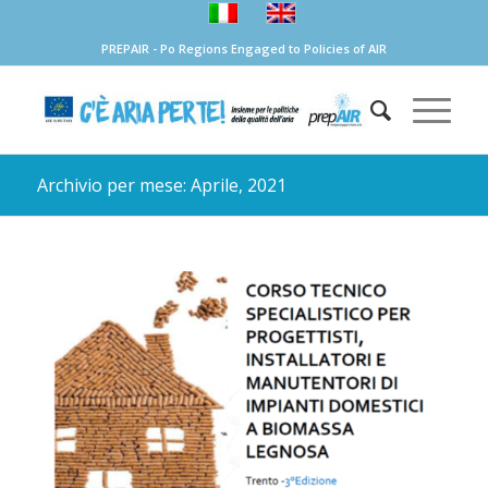
PREPAIR - Po Regions Engaged to Policies of AIR
Archivio per mese: Aprile, 2021