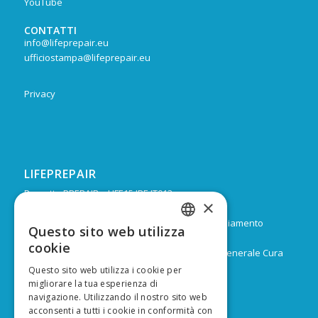
YouTube
CONTATTI
info@lifeprepair.eu
ufficiostampa@lifeprepair.eu
Privacy
LIFEPREPAIR
Progetto PREPAIR – LIFE15 IPE IT013
×
Durata: Febbraio 2017 – Dicembre 2024
Budget: 16.805.939 € di cui 9.974.624 di co-finanziamento
Questo sito web utilizza
ITALIAN
europeo
cookie
Capofila: Regione Emilia-Romagna, Direzione Generale Cura
ENGLISH
del territorio e dell’ambiente
Questo sito web utilizza i cookie per
migliorare la tua esperienza di
navigazione. Utilizzando il nostro sito web
acconsenti a tutti i cookie in conformità con