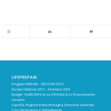
LIFEPREPAIR
Progetto PREPAIR – LIFE15 IPE IT013
Durata: Febbraio 2017 – Dicembre 2024
Budget: 16.805.939 € di cui 9.974.624 di co-finanziamento
europeo
Capofila: Regione Emilia-Romagna, Direzione Generale
Cura del territorio e dell’ambiente