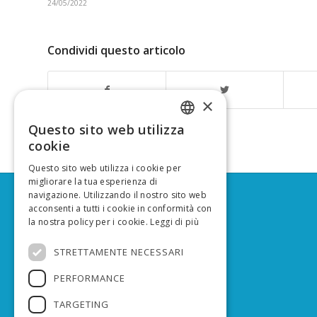
24/05/2022
Condividi questo articolo
×
Questo sito web utilizza
ITALIAN
cookie
ENGLISH
Questo sito web utilizza i cookie per
migliorare la tua esperienza di
navigazione. Utilizzando il nostro sito web
acconsenti a tutti i cookie in conformità con
SOCIAL MEDIA
la nostra policy per i cookie.
Leggi di più
Facebook
STRETTAMENTE NECESSARI
YouTube
PERFORMANCE
CONTATTI
info@lifeprepair.eu
TARGETING
ufficiostampa@lifeprepair.eu