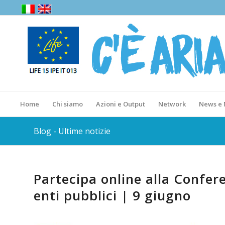
Home
Chi siamo
Azioni e Output
Network
News e
Blog - Ultime notizie
Partecipa online alla Confer
enti pubblici | 9 giugno