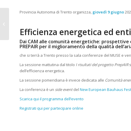
Provincia Autonoma di Trento organizza,
giovedì 9 giugno
202
In partenza i corsi di
formazione per
spazzacamino in
Efficienza energetica ed enti
Provincia di Trento
Dai CAM alle comunità energetiche: prospettive 
PREPAIR per il miglioramento della qualità dell’ari
che si terrà a Trento presso la sala conferenze del MUSE e v
La sessione mattutina dal titolo
I risultati del progetto PrepAIR
dell’efficienza energetica.
La sessione pomeridiana è invece dedicata alle
Comunità energ
La conferenza è un
side event
del
New European Bauhaus Fest
Scarica qui il programma dell’evento
Registrati qui per partecipare online