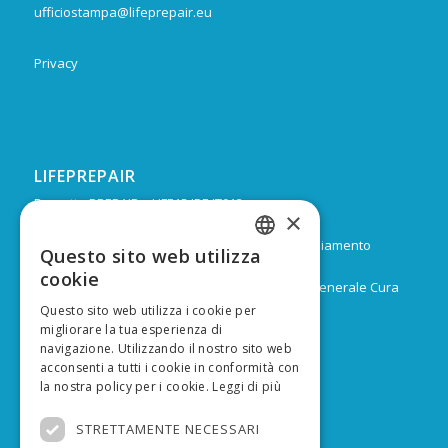
ufficiostampa@lifeprepair.eu
Privacy
LIFEPREPAIR
Progetto PREPAIR – LIFE15 IPE IT013
×
Durata: Febbraio 2017 – Dicembre 2024
Budget: 16.805.939 € di cui 9.974.624 di co-finanziamento
Questo sito web utilizza
ITALIAN
europeo
cookie
Capofila: Regione Emilia-Romagna, Direzione Generale Cura
ENGLISH
del territorio e dell’ambiente
Questo sito web utilizza i cookie per
migliorare la tua esperienza di
navigazione. Utilizzando il nostro sito web
acconsenti a tutti i cookie in conformità con
la nostra policy per i cookie.
Leggi di più
FINANZIATO DA
STRETTAMENTE NECESSARI