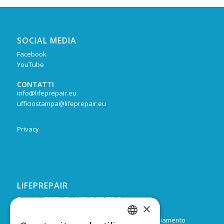
SOCIAL MEDIA
Facebook
YouTube
CONTATTI
info@lifeprepair.eu
ufficiostampa@lifeprepair.eu
Privacy
LIFEPREPAIR
Progetto PREPAIR – LIFE15 IPE IT013
×
Durata: Febbraio 2017 – Dicembre 2024
Budget: 16.805.939 € di cui 9.974.624 di co-finanziamento