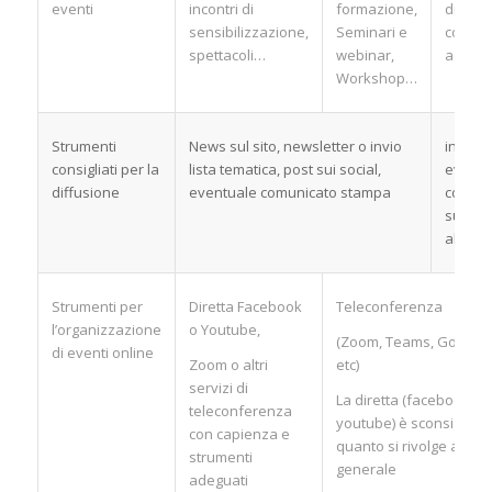
eventi
incontri di
formazione,
di for
sensibilizzazione,
Seminari e
con ris
spettacoli…
webinar,
ad iscri
Workshop…
Strumenti
News sul sito, newsletter o invio
invito d
consigliati per la
lista tematica, post sui social,
eventu
diffusione
eventuale comunicato stampa
comuni
succes
all’eve
Strumenti per
Diretta Facebook
Teleconferenza
l’organizzazione
o Youtube,
(Zoom, Teams, Google
di eventi online
Zoom o altri
etc)
servizi di
La diretta (facebook o
teleconferenza
youtube) è sconsigliata 
con capienza e
quanto si rivolge al pub
strumenti
generale
adeguati