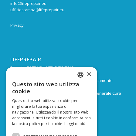
info@lifeprepair.eu
ufficiostampa@lifeprepair.eu
Privacy
LIFEPREPAIR
Progetto PREPAIR – LIFE15 IPE IT013
×
Durata: Febbraio 2017 – Dicembre 2024
Budget: 16.805.939 € di cui 9.974.624 di co-finanziamento
Questo sito web utilizza
ITALIAN
europeo
cookie
Capofila: Regione Emilia-Romagna, Direzione Generale Cura
ENGLISH
del territorio e dell’ambiente
Questo sito web utilizza i cookie per
migliorare la tua esperienza di
navigazione. Utilizzando il nostro sito web
acconsenti a tutti i cookie in conformità con
la nostra policy per i cookie.
Leggi di più
FINANZIATO DA