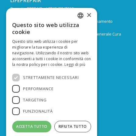
LIFEPREPAIR
Progetto PREPAIR – LIFE15 IPE IT013
×
Durata: Febbraio 2017 – Dicembre 2024
Budget: 16.805.939 € di cui 9.974.624 di co-finanziamento
Questo sito web utilizza
ITALIAN
europeo
cookie
Capofila: Regione Emilia-Romagna, Direzione Generale Cura
ENGLISH
del territorio e dell’ambiente
Questo sito web utilizza i cookie per
migliorare la tua esperienza di
navigazione. Utilizzando il nostro sito web
acconsenti a tutti i cookie in conformità con
la nostra policy per i cookie.
Leggi di più
FINANZIATO DA
STRETTAMENTE NECESSARI
PERFORMANCE
TARGETING
FUNZIONALITÀ
ACCETTA TUTTO
RIFIUTA TUTTO