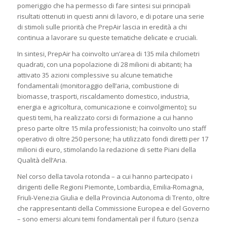
pomeriggio che ha permesso di fare sintesi sui principali
risultati ottenuti in questi anni di lavoro, e di potare una serie
di stimoli sulle priorità che PrepAir lascia in eredità a chi
continua a lavorare su queste tematiche delicate e cruciali.
In sintesi, PrepAir ha coinvolto un’area di 135 mila chilometri
quadrati, con una popolazione di 28 milioni di abitanti; ha
attivato 35 azioni complessive su alcune tematiche
fondamentali (monitoraggio dell’aria, combustione di
biomasse, trasporti, riscaldamento domestico, industria,
energia e agricoltura, comunicazione e coinvolgimento); su
questi temi, ha realizzato corsi di formazione a cui hanno
preso parte oltre 15 mila professionisti; ha coinvolto uno staff
operativo di oltre 250 persone; ha utilizzato fondi diretti per 17
milioni di euro, stimolando la redazione di sette Piani della
Qualità dell’Aria.
Nel corso della tavola rotonda – a cui hanno partecipato i
dirigenti delle Regioni Piemonte, Lombardia, Emilia-Romagna,
Friuli-Venezia Giulia e della Provincia Autonoma di Trento, oltre
che rappresentanti della Commissione Europea e del Governo
– sono emersi alcuni temi fondamentali per il futuro (senza