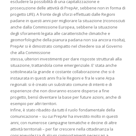
escludere la possibilità di una capitalizzazione e
prosecuzione delle attività di PrepAir, sebbene non in forma di
progetto LIFE). A fronte degli sforzi effettuati dalle Regioni
padane in questi anni per migliorare la situazione (riconosciuti
anche dalla Commissione Europea, sebbene la situazione
degli sforamenti legata alle caratteristiche climatiche e
geomorfologiche della pianura padana non sia ancora risolta),
PrepAir si è dimostrato compatto nel chiedere sia al Governo
che alla Commissione
stessa, ulteriori investimenti per dare risposte strutturali alla
situazione, trattandola come emergenziale. E’ stata anche
sottolineata la grande e costante collaborazione che si è
instaurata in questi anni fra le Regioni e fra le varie Arpa
regionali: si è creato un substrato comune di intenti e di
esperienze che non dovranno essere disperse a fine
progetto, bensì diventare la base per future azioni, anche di
esempio per altri territori.
Infine, è stato ribadito da tutti il ruolo fondamentale della
comunicazione – su cui PrepAir ha investito molto in questi
anni, con numerose campagne tematiche e decine di altre
attività territoriali – per far crescere nella cittadinanza la
consapevolezza di alcuni comportamenti necessari a