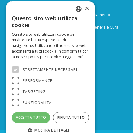
Progetto PREPAIR – LIFE15 IPE IT013
×
Durata: Febbraio 2017 – Dicembre 2024
Budget: 16.805.939 € di cui 9.974.624 di co-finanziamento
Questo sito web utilizza
ITALIAN
europeo
cookie
Capofila: Regione Emilia-Romagna, Direzione Generale Cura
ENGLISH
del territorio e dell’ambiente
Questo sito web utilizza i cookie per
migliorare la tua esperienza di
navigazione. Utilizzando il nostro sito web
acconsenti a tutti i cookie in conformità con
la nostra policy per i cookie.
Leggi di più
FINANZIATO DA
STRETTAMENTE NECESSARI
PERFORMANCE
TARGETING
FUNZIONALITÀ
ACCETTA TUTTO
RIFIUTA TUTTO
MOSTRA DETTAGLI