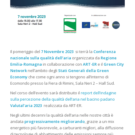
Il pomeriggio del
7 Novembre 2023
si terrà la
Conferenza
nazionale sulla qualità dell’aria
organizzata da
Regione
Emilia-Romagna
in collaborazione con
ART-ER
e il
Green City
Network
nell’ambito degli
Stati Generali della Green
Economy
che come ogni anno si tengono all’interno di
Ecomondo presso la Fiera di Rimini, Sala Neri 2 – Hall Sud.
Nel corso dell’evento sarà distribuito il
report dell’indagine
sulla percezione della qualità dell’aria nel bacino padano
Valutal’aria 2023
realizzata da ART-ER.
Negli ultimi decenni la qualità dell’aria nelle nostre città è
andata
progressivamente migliorando
, grazie a un mix
energetico più favorevole, a carburanti migliori, alla diffusione
di tecnologie di abbattimento delle emissioni sempre più