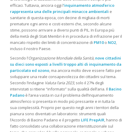
efficaci. Tuttavia, ancora oggi l
’inquinamento atmosferico
rappresenta una delle principali minacce ambientali
e
sanitarie di questa epoca, con decine di migliaia di morti
premature ogni anno e costi esterni che, secondo alcune
stime, possono arrivare a diversi punti di PIL. In Europa più
della metà degli Stati Membri è in procedura di infrazione per il
mancato rispetto dei limiti di concentrazione di
PM10
o
NO2
,
incluso il nostro Paese.
Secondo l’
Organizzazione Mondiale della Sanità
,
nove cittadini
su dieci sono esposti a livelli troppo alti di inquinamento da
particolato ed ozono
, ma ancora molto deve essere fatto per
sviluppare una reale consapevolezza dei cittadini sul tema.
Secondo l’indagine
Valuta l’aria
2023
, solo il 27% degli
intervistati si ritiene “informato” sulla qualità dell’aria. Il
Bacino
Padano
è l’area vasta in cui il problema dell’inquinamento
atmosferico si presenta in modo più pressante e in tutta la
sua complessità. Proprio per questo negli anni i territori della
pianura sono diventati un laboratorio: strumenti quali
l’Accordo di Bacino Padano e il progetto
LIFE PrepAIR
, hanno di
fatto consolidato una collaborazione interistituzionale sul