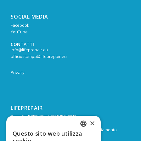
SOCIAL MEDIA
Facebook
YouTube
CONTATTI
info@lifeprepair.eu
ufficiostampa@lifeprepair.eu
Privacy
LIFEPREPAIR
Progetto PREPAIR – LIFE15 IPE IT013
×
Durata: Febbraio 2017 – Dicembre 2024
Budget: 16.805.939 € di cui 9.974.624 di co-finanziamento
Questo sito web utilizza
ITALIAN
europeo
cookie