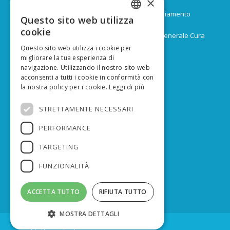
×
Durata: Febbraio 2017 – Dicembre 2024
Budget: 16.805.939 € di cui 9.974.624 di co-finanziamento
Questo sito web utilizza
ITALIAN
europeo
cookie
Capofila: Regione Emilia-Romagna, Direzione Generale Cura
ENGLISH
del territorio e dell’ambiente
Questo sito web utilizza i cookie per
migliorare la tua esperienza di
navigazione. Utilizzando il nostro sito web
acconsenti a tutti i cookie in conformità con
la nostra policy per i cookie.
Leggi di più
FINANZIATO DA
STRETTAMENTE NECESSARI
PERFORMANCE
TARGETING
FUNZIONALITÀ
ACCETTA TUTTO
RIFIUTA TUTTO
MOSTRA DETTAGLI
© Copyright - lifeprepair