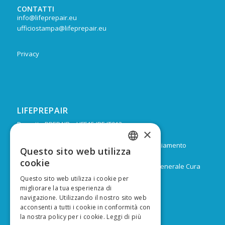
CONTATTI
info@lifeprepair.eu
ufficiostampa@lifeprepair.eu
Privacy
LIFEPREPAIR
Progetto PREPAIR – LIFE15 IPE IT013
×
Durata: Febbraio 2017 – Dicembre 2024
Budget: 16.805.939 € di cui 9.974.624 di co-finanziamento
Questo sito web utilizza
ITALIAN
europeo
cookie
Capofila: Regione Emilia-Romagna, Direzione Generale Cura
ENGLISH
del territorio e dell’ambiente
Questo sito web utilizza i cookie per
migliorare la tua esperienza di
navigazione. Utilizzando il nostro sito web
acconsenti a tutti i cookie in conformità con
la nostra policy per i cookie.
Leggi di più