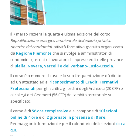
Il 7 marzo inizierà la quarta e ultima edizione del corso
Riqualificazione energico-ambientale dell’edilizia privata:
ripartire dai condomini
, attività formativa gratuita organizzata
da
Regione Piemonte
che si rivolge a amministratori di
condominio, tecnici e lavoratori di imprese edili delle province
di
Biella, Novara, Vercelli e del Verbano-Cusio-Ossola
.
Il corso è a numero chiuso e la sua frequentazione dà diritto
ad un attestato ed al
riconoscimento di Crediti Formativi
Professionali
per gli iscritti agli ordini degli Architetti (20 CFP) e
ai collegi dei Geometri (56 CFP) dell’ambito territoriale su
specificato.
Il corso è di
56 ore complessive
e si compone di
10 lezioni
online di 4 ore
e di
2 giornate in presenza di 8 ore
.
Per maggiori informazioni e per il calendario delle lezioni
clicca
qui.