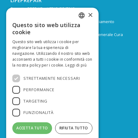
LIFEPREPAIR
Progetto PREPAIR – LIFE15 IPE IT013
×
Durata: Febbraio 2017 – Dicembre 2024
Budget: 16.805.939 € di cui 9.974.624 di co-finanziamento
Questo sito web utilizza
ITALIAN
europeo
cookie
Capofila: Regione Emilia-Romagna, Direzione Generale Cura
ENGLISH
del territorio e dell’ambiente
Questo sito web utilizza i cookie per
migliorare la tua esperienza di
navigazione. Utilizzando il nostro sito web
acconsenti a tutti i cookie in conformità con
la nostra policy per i cookie.
Leggi di più
FINANZIATO DA
STRETTAMENTE NECESSARI
PERFORMANCE
TARGETING
FUNZIONALITÀ
ACCETTA TUTTO
RIFIUTA TUTTO