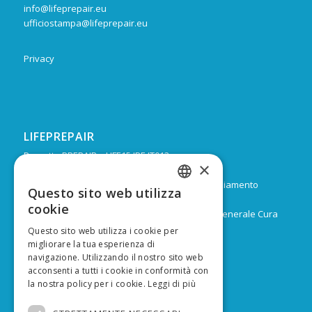
info@lifeprepair.eu
ufficiostampa@lifeprepair.eu
Privacy
LIFEPREPAIR
Progetto PREPAIR – LIFE15 IPE IT013
×
Durata: Febbraio 2017 – Dicembre 2024
Budget: 16.805.939 € di cui 9.974.624 di co-finanziamento
Questo sito web utilizza
ITALIAN
europeo
cookie
Capofila: Regione Emilia-Romagna, Direzione Generale Cura
ENGLISH
del territorio e dell’ambiente
Questo sito web utilizza i cookie per
migliorare la tua esperienza di
navigazione. Utilizzando il nostro sito web
acconsenti a tutti i cookie in conformità con
la nostra policy per i cookie.
Leggi di più
FINANZIATO DA