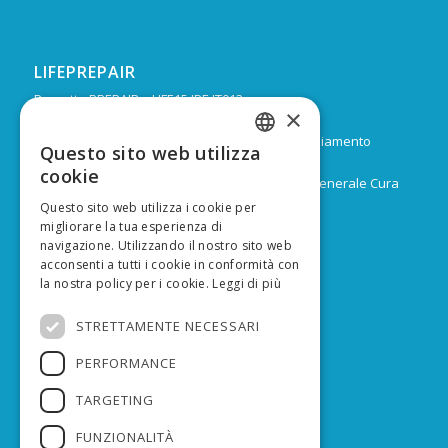
LIFEPREPAIR
Progetto PREPAIR – LIFE15 IPE IT013
×
Durata: Febbraio 2017 – Dicembre 2024
Budget: 16.805.939 € di cui 9.974.624 di co-finanziamento
Questo sito web utilizza
ITALIAN
europeo
cookie
Capofila: Regione Emilia-Romagna, Direzione Generale Cura
ENGLISH
del territorio e dell’ambiente
Questo sito web utilizza i cookie per
migliorare la tua esperienza di
navigazione. Utilizzando il nostro sito web
acconsenti a tutti i cookie in conformità con
la nostra policy per i cookie.
Leggi di più
FINANZIATO DA
STRETTAMENTE NECESSARI
PERFORMANCE
TARGETING
FUNZIONALITÀ