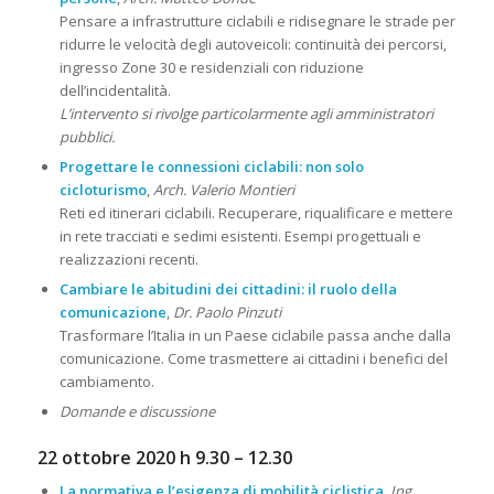
Pensare a infrastrutture ciclabili e ridisegnare le strade per
ridurre le velocità degli autoveicoli: continuità dei percorsi,
ingresso Zone 30 e residenziali con riduzione
dell’incidentalità.
L’intervento si rivolge particolarmente agli amministratori
pubblici.
Progettare le connessioni ciclabili: non solo
cicloturismo
,
Arch. Valerio Montieri
Reti ed itinerari ciclabili. Recuperare, riqualificare e mettere
in rete tracciati e sedimi esistenti. Esempi progettuali e
realizzazioni recenti.
Cambiare le abitudini dei cittadini: il ruolo della
comunicazione
,
Dr. Paolo Pinzuti
Trasformare l’Italia in un Paese ciclabile passa anche dalla
comunicazione. Come trasmettere ai cittadini i benefici del
cambiamento.
Domande e discussione
22 ottobre 2020 h 9.30 – 12.30
La normativa e l’esigenza di mobilità ciclistica
,
Ing.