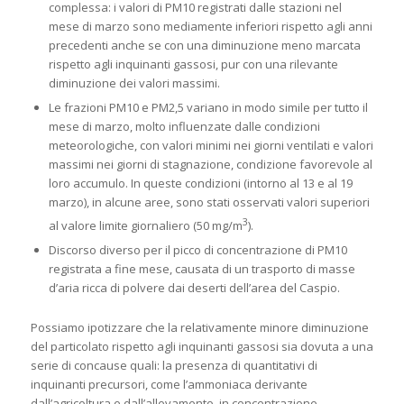
complessa: i valori di PM10 registrati dalle stazioni nel
mese di marzo sono mediamente inferiori rispetto agli anni
precedenti anche se con una diminuzione meno marcata
rispetto agli inquinanti gassosi, pur con una rilevante
diminuzione dei valori massimi.
Le frazioni PM10 e PM2,5 variano in modo simile per tutto il
mese di marzo, molto influenzate dalle condizioni
meteorologiche, con valori minimi nei giorni ventilati e valori
massimi nei giorni di stagnazione, condizione favorevole al
loro accumulo. In queste condizioni (intorno al 13 e al 19
marzo), in alcune aree, sono stati osservati valori superiori
3
al valore limite giornaliero (50 mg/m
).
Discorso diverso per il picco di concentrazione di PM10
registrata a fine mese, causata di un trasporto di masse
d’aria ricca di polvere dai deserti dell’area del Caspio.
Possiamo ipotizzare che la relativamente minore diminuzione
del particolato rispetto agli inquinanti gassosi sia dovuta a una
serie di concause quali: la presenza di quantitativi di
inquinanti precursori, come l’ammoniaca derivante
dall’agricoltura e dall’allevamento, in concentrazione