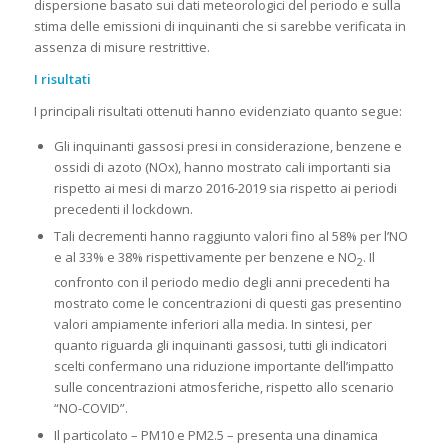
dispersione basato sui dati meteorologici del periodo e sulla
stima delle emissioni di inquinanti che si sarebbe verificata in
assenza di misure restrittive.
I risultati
I principali risultati ottenuti hanno evidenziato quanto segue:
Gli inquinanti gassosi presi in considerazione, benzene e
ossidi di azoto (NOx), hanno mostrato cali importanti sia
rispetto ai mesi di marzo 2016-2019 sia rispetto ai periodi
precedenti il lockdown.
Tali decrementi hanno raggiunto valori fino al 58% per l’NO
e al 33% e 38% rispettivamente per benzene e NO
. Il
2
confronto con il periodo medio degli anni precedenti ha
mostrato come le concentrazioni di questi gas presentino
valori ampiamente inferiori alla media. In sintesi, per
quanto riguarda gli inquinanti gassosi, tutti gli indicatori
scelti confermano una riduzione importante dell’impatto
sulle concentrazioni atmosferiche, rispetto allo scenario
“NO-COVID”.
Il particolato – PM10 e PM2.5 – presenta una dinamica