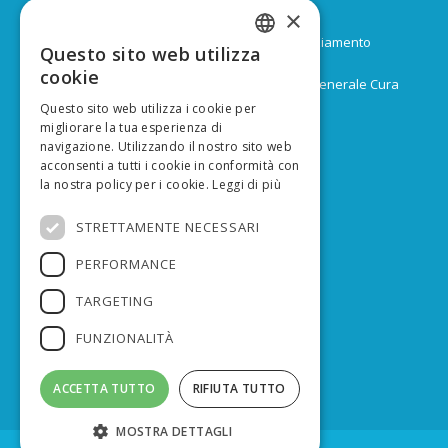
Progetto PREPAIR – LIFE15 IPE IT013
×
Durata: Febbraio 2017 – Dicembre 2024
Budget: 16.805.939 € di cui 9.974.624 di co-finanziamento
Questo sito web utilizza
ITALIAN
europeo
cookie
Capofila: Regione Emilia-Romagna, Direzione Generale Cura
ENGLISH
del territorio e dell’ambiente
Questo sito web utilizza i cookie per
migliorare la tua esperienza di
navigazione. Utilizzando il nostro sito web
acconsenti a tutti i cookie in conformità con
la nostra policy per i cookie.
Leggi di più
FINANZIATO DA
STRETTAMENTE NECESSARI
PERFORMANCE
TARGETING
FUNZIONALITÀ
ACCETTA TUTTO
RIFIUTA TUTTO
MOSTRA DETTAGLI