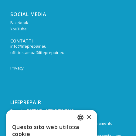
SOCIAL MEDIA
Facebook
YouTube
CONTATTI
info@lifeprepair.eu
ufficiostampa@lifeprepair.eu
Privacy
LIFEPREPAIR
Progetto PREPAIR – LIFE15 IPE IT013
×
Durata: Febbraio 2017 – Dicembre 2024
Budget: 16.805.939 € di cui 9.974.624 di co-finanziamento
Questo sito web utilizza
ITALIAN
europeo
cookie