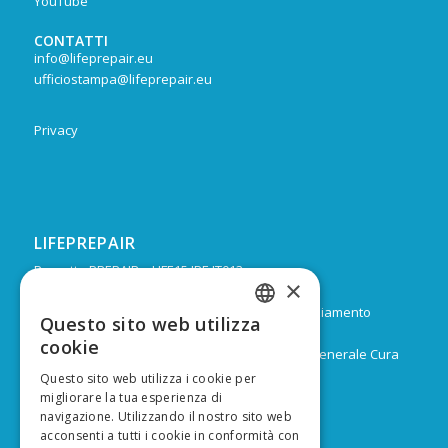
YouTube
CONTATTI
info@lifeprepair.eu
ufficiostampa@lifeprepair.eu
Privacy
LIFEPREPAIR
Progetto PREPAIR – LIFE15 IPE IT013
×
Durata: Febbraio 2017 – Dicembre 2024
Budget: 16.805.939 € di cui 9.974.624 di co-finanziamento
Questo sito web utilizza
ITALIAN
europeo
cookie
Capofila: Regione Emilia-Romagna, Direzione Generale Cura
ENGLISH
del territorio e dell’ambiente
Questo sito web utilizza i cookie per
migliorare la tua esperienza di
navigazione. Utilizzando il nostro sito web
acconsenti a tutti i cookie in conformità con