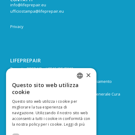
info@lifeprepair.eu
ufficiostampa@lifeprepair.eu
Privacy
LIFEPREPAIR
Progetto PREPAIR – LIFE15 IPE IT013
×
Durata: Febbraio 2017 – Dicembre 2024
Budget: 16.805.939 € di cui 9.974.624 di co-finanziamento
Questo sito web utilizza
ITALIAN
europeo
cookie
Capofila: Regione Emilia-Romagna, Direzione Generale Cura
ENGLISH
del territorio e dell’ambiente
Questo sito web utilizza i cookie per
migliorare la tua esperienza di
navigazione. Utilizzando il nostro sito web
acconsenti a tutti i cookie in conformità con
la nostra policy per i cookie.
Leggi di più
FINANZIATO DA