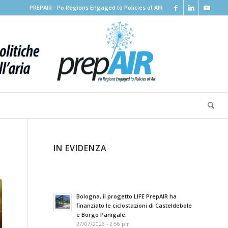
PREPAIR - Po Regions Engaged to Policies of AIR
IN EVIDENZA
Bologna, il progetto LIFE PrepAIR ha
finanziato le ciclostazioni di Casteldebole
e Borgo Panigale.
27/07/2026 - 2:56 pm