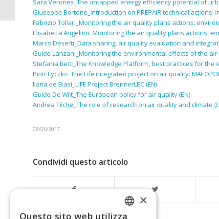
Sara Verones_The untapped energy efficiency potential of urban
Ambiente
Giuseppe Bortone_Introduction on PREPAIR technical actions: in
Fabrizio Tollari_Monitoring the air quality plans actions: enviro
Elisabetta Angelino_Monitoring the air quality plans actions: e
Marco Deserti_Data sharing, air quality evaluation and integra
Guido Lanzani_Monitoring the environmental effects of the air 
Stefania Betti_The Knowledge Platform, best practices for the 
Piotr Lyczko_The Life integrated project on air quality: MAŁOP
Ilaria de Biasi_LIFE Project BrennerLEC (EN)
Guido De Wilt_The European policy for air quality
(EN)
Andrea Tilche_The role of research on air quality and climate (
08/06/2017
Condividi questo articolo
×
Questo sito web utilizza