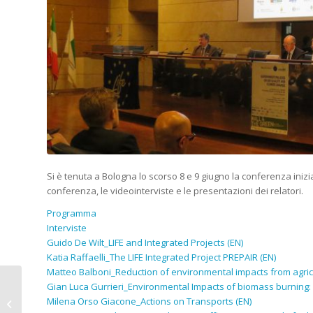
Si è tenuta a Bologna lo scorso 8 e 9 giugno la conferenza iniz
conferenza, le videointerviste e le presentazioni dei relatori.
Programma
Interviste
Guido De Wilt_LIFE and Integrated Projects (EN)
Katia Raffaelli_The LIFE Integrated Project PREPAIR (EN)
Matteo Balboni_Reduction of environmental impacts from agricul
La conferenza iniziale
Gian Luca Gurrieri_Environmental Impacts of biomass burning: h
di PREPAIR tra i side-
Milena Orso Giacone_Actions on Transports (EN)
events del G7