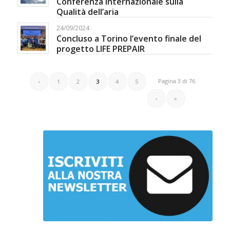
Conferenza Internazionale sulla
Qualità dell’aria
24/09/2024
Concluso a Torino l’evento finale del
progetto LIFE PREPAIR
Pagina 3 di 76
‹
1
2
3
4
5
›
»