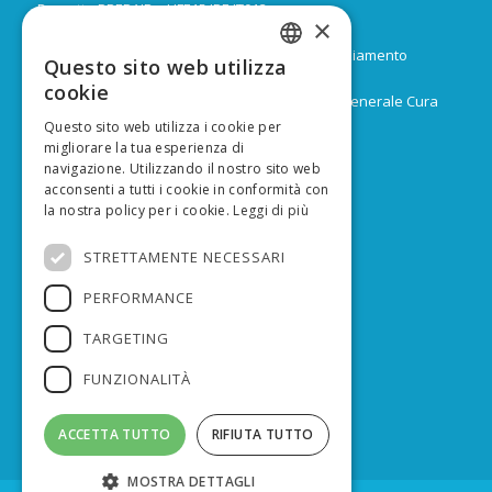
Progetto PREPAIR – LIFE15 IPE IT013
×
Durata: Febbraio 2017 – Dicembre 2024
Budget: 16.805.939 € di cui 9.974.624 di co-finanziamento
Questo sito web utilizza
ITALIAN
europeo
cookie
Capofila: Regione Emilia-Romagna, Direzione Generale Cura
ENGLISH
del territorio e dell’ambiente
Questo sito web utilizza i cookie per
migliorare la tua esperienza di
navigazione. Utilizzando il nostro sito web
acconsenti a tutti i cookie in conformità con
la nostra policy per i cookie.
Leggi di più
FINANZIATO DA
STRETTAMENTE NECESSARI
PERFORMANCE
TARGETING
FUNZIONALITÀ
ACCETTA TUTTO
RIFIUTA TUTTO
MOSTRA DETTAGLI