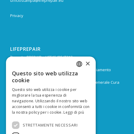
ufficiostampa@lifeprepair.eu
Privacy
LIFEPREPAIR
Progetto PREPAIR – LIFE15 IPE IT013
×
Durata: Febbraio 2017 – Dicembre 2024
Budget: 16.805.939 € di cui 9.974.624 di co-finanziamento
Questo sito web utilizza
ITALIAN
europeo
cookie
Capofila: Regione Emilia-Romagna, Direzione Generale Cura
ENGLISH
del territorio e dell’ambiente
Questo sito web utilizza i cookie per
migliorare la tua esperienza di
navigazione. Utilizzando il nostro sito web
acconsenti a tutti i cookie in conformità con
la nostra policy per i cookie.
Leggi di più
FINANZIATO DA
STRETTAMENTE NECESSARI