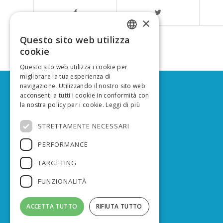
×
Questo sito web utilizza
ITALIAN
cookie
ENGLISH
Questo sito web utilizza i cookie per
migliorare la tua esperienza di
navigazione. Utilizzando il nostro sito web
acconsenti a tutti i cookie in conformità con
SOCIAL MEDIA
la nostra policy per i cookie.
Leggi di più
Facebook
STRETTAMENTE NECESSARI
YouTube
PERFORMANCE
CONTATTI
info@lifeprepair.eu
TARGETING
ufficiostampa@lifeprepair.eu
FUNZIONALITÀ
Privacy
ACCETTA TUTTO
RIFIUTA TUTTO