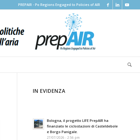
PREPAIR - Po Regions Engaged to Policies of AIR
IN EVIDENZA
Bologna, il progetto LIFE PrepAIR ha
finanziato le ciclostazioni di Casteldebole
e Borgo Panigale.
27/07/2026 - 2:56 pm