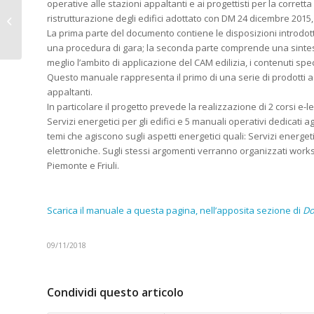
operative alle stazioni appaltanti e ai progettisti per la corrett
Al via la campagna
ristrutturazione degli edifici adottato con DM 24 dicembre 2015, 
“Brucia bene la legna,
La prima parte del documento contiene le disposizioni introdott
non bruciarti la salute”
una procedura di gara; la seconda parte comprende una sintesi e
meglio l’ambito di applicazione del CAM edilizia, i contenuti spec
Questo manuale rappresenta il primo di una serie di prodotti a b
appaltanti.
In particolare il progetto prevede la realizzazione di 2 corsi e-le
Servizi energetici per gli edifici e 5 manuali operativi dedicati agl
temi che agiscono sugli aspetti energetici quali: Servizi energet
elettroniche. Sugli stessi argomenti verranno organizzati wor
Piemonte e Friuli.
Scarica il manuale a questa pagina, nell’apposita sezione di
Do
09/11/2018
Condividi questo articolo