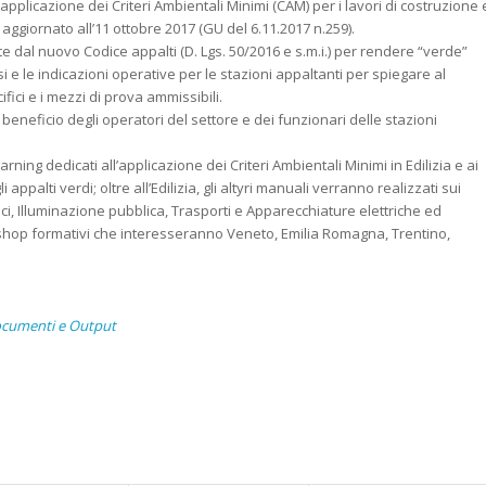
a applicazione dei Criteri Ambientali Minimi (CAM) per i lavori di costruzione 
aggiornato all’11 ottobre 2017 (GU del 6.11.2017 n.259).
e dal nuovo Codice appalti (D. Lgs. 50/2016 e s.m.i.) per rendere “verde”
 le indicazioni operative per le stazioni appaltanti per spiegare al
ifici e i mezzi di prova ammissibili.
eneficio degli operatori del settore e dei funzionari delle stazioni
arning dedicati all’applicazione dei Criteri Ambientali Minimi in Edilizia e ai
i appalti verdi; oltre all’Edilizia, gli altyri manuali verranno realizzati sui
ici, Illuminazione pubblica, Trasporti e Apparecchiature elettriche ed
kshop formativi che interesseranno Veneto, Emilia Romagna, Trentino,
cumenti e Output