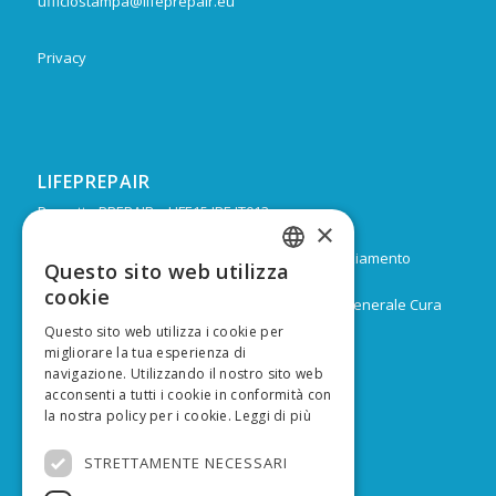
ufficiostampa@lifeprepair.eu
Privacy
LIFEPREPAIR
Progetto PREPAIR – LIFE15 IPE IT013
×
Durata: Febbraio 2017 – Dicembre 2024
Budget: 16.805.939 € di cui 9.974.624 di co-finanziamento
Questo sito web utilizza
ITALIAN
europeo
cookie
Capofila: Regione Emilia-Romagna, Direzione Generale Cura
ENGLISH
del territorio e dell’ambiente
Questo sito web utilizza i cookie per
migliorare la tua esperienza di
navigazione. Utilizzando il nostro sito web
acconsenti a tutti i cookie in conformità con
la nostra policy per i cookie.
Leggi di più
FINANZIATO DA
STRETTAMENTE NECESSARI