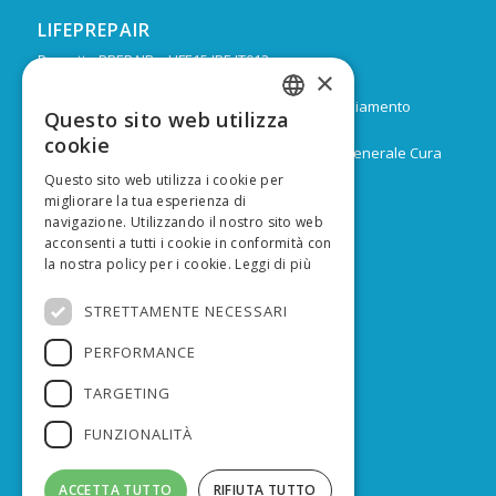
LIFEPREPAIR
Progetto PREPAIR – LIFE15 IPE IT013
×
Durata: Febbraio 2017 – Dicembre 2024
Budget: 16.805.939 € di cui 9.974.624 di co-finanziamento
Questo sito web utilizza
ITALIAN
europeo
cookie
Capofila: Regione Emilia-Romagna, Direzione Generale Cura
ENGLISH
del territorio e dell’ambiente
Questo sito web utilizza i cookie per
migliorare la tua esperienza di
navigazione. Utilizzando il nostro sito web
acconsenti a tutti i cookie in conformità con
la nostra policy per i cookie.
Leggi di più
FINANZIATO DA
STRETTAMENTE NECESSARI
PERFORMANCE
TARGETING
FUNZIONALITÀ
ACCETTA TUTTO
RIFIUTA TUTTO